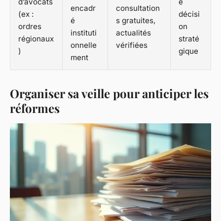
d’avocats
e
encadr
consultation
(ex :
décisi
é
s gratuites,
ordres
on
instituti
actualités
régionaux
straté
onnelle
vérifiées
)
gique
ment
Organiser sa veille pour anticiper les
réformes