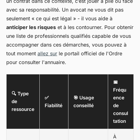
un contrat dans ce contexte, c’est jouer à pile ou face
avec sa responsabilité. Un avocat ne vous dit pas
seulement « ce qui est légal » - il vous aide à
anticiper les risques
et à les contourner. Pour obtenir
une liste de professionnels qualifiés capable de vous
accompagner dans ces démarches, vous pouvez à
tout moment
allez sur
le portail officiel de l'Ordre
pour consulter l'annuaire.
📅
Fréqu
🔍 Type
✅
🎯 Usage
ence
de
Fiabilité
conseillé
de
ressource
consul
tation
À