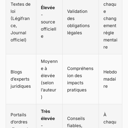
Textes de
chaqu
Élevée
loi
Validation
e
-
(Légifran
des
chang
source
ce,
obligations
ement
officiell
Journal
légales
régle
e
officiel)
mentai
re
Moyenn
e à
Compréhens
Blogs
Hebdo
élevée
ion des
d’experts
madai
(selon
impacts
juridiques
re
l’auteur
pratiques
)
Très
Portails
À
élevée
Conseils
d’ordres
chaqu
-
fiables,