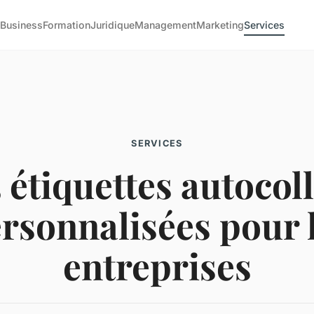
u
Business
Formation
Juridique
Management
Marketing
Services
SERVICES
 étiquettes autocol
rsonnalisées pour 
entreprises