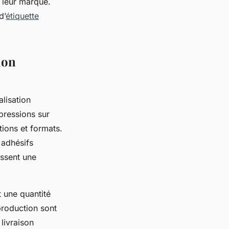
r leur marque.
d’
étiquette
ion
lisation
pressions sur
tions et formats.
 adhésifs
issent une
t une quantité
production sont
 livraison