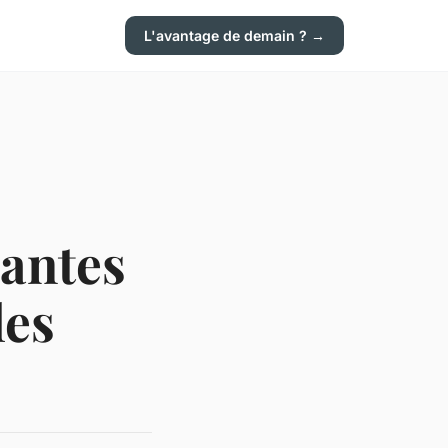
L'avantage de demain ? →
lantes
les