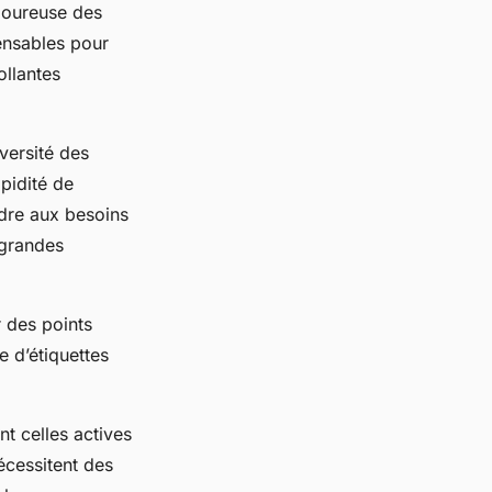
igoureuse des
pensables pour
ollantes
iversité des
apidité de
ndre aux besoins
 grandes
r des points
e d’étiquettes
nt celles actives
nécessitent des