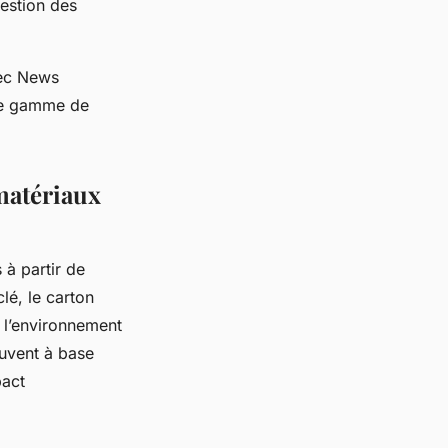
gestion des
vec News
tte gamme de
matériaux
 à partir de
lé, le carton
e l’environnement
ouvent à base
pact