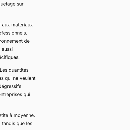
quetage sur
d aux matériaux
ofessionnels.
vironnement de
e aussi
écifiques.
 Les quantités
es qui ne veulent
dégressifs
ntreprises qui
etite à moyenne.
 tandis que les