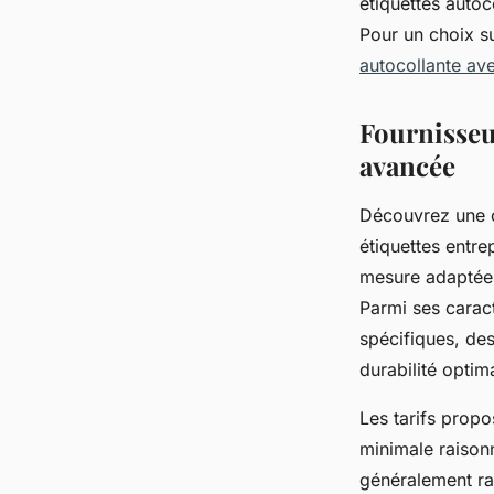
étiquettes autoc
Pour un choix su
autocollante av
Fournisseu
avancée
Découvrez une o
étiquettes entr
mesure adaptées 
Parmi ses caract
spécifiques, des
durabilité optim
Les tarifs propo
minimale raison
généralement rap