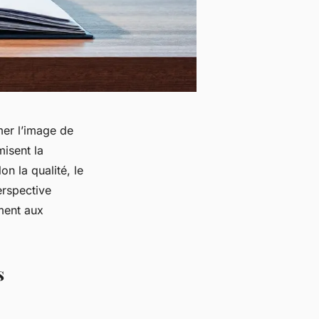
mer l’image de
misent la
on la qualité, le
erspective
ment aux
s